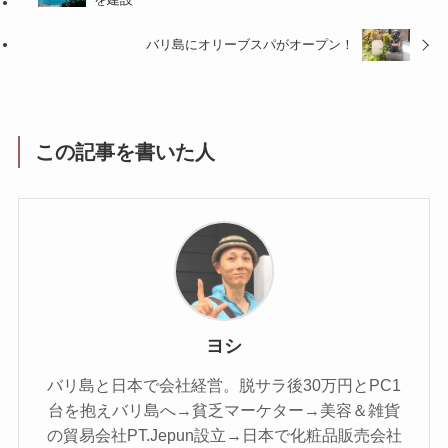
バリ島にオリーブスパがオープン！
この記事を書いた人
ヨシ
バリ島と日本で会社経営。脱サラ後30万円とPC1
台を抱えバリ島へ→貧乏マーケター→美容＆雑貨
の貿易会社PT.Jepun設立→日本で化粧品販売会社