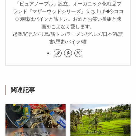
『ピュアノーブル』設立、オーガニック化粧品ブ
ランド『マザーウッドシリーズ』立ち上げ◀️今ココ
◇趣味はバイクと筋トレ。お酒とお笑い番組と映
画をこよなく愛します。
起業/経営/バリ島/筋トレ/ラーメン/グルメ/日本酒/読
書/歴史/バイク/猫
関連記事