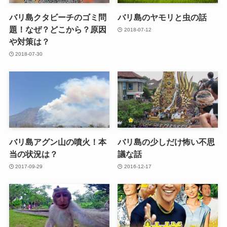
バリ島クタビーチのゴミ問
バリ島のヤモリと虫の話
題！なぜ？どこから？原因
2018-07-12
や対策は？
2018-07-30
バリ島アグン山の噴火！本
バリ島の少しだけ怖い不思
当の状況は？
議な話
2017-09-29
2016-12-17