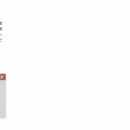
！
、
業
業
っ
ど
起業