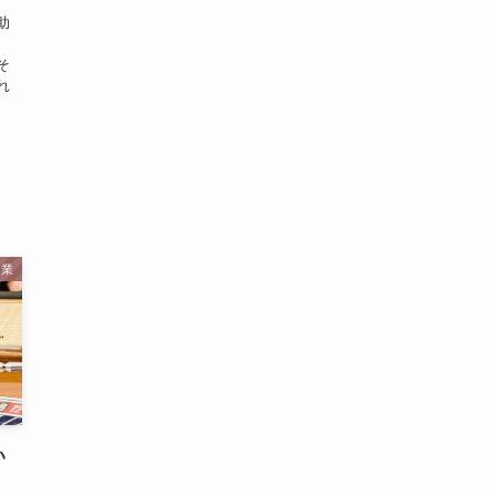
助
、
そ
れ
起業
い