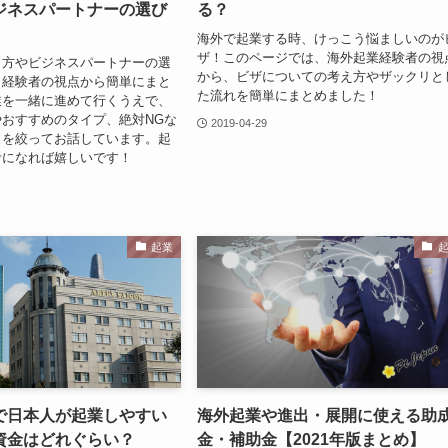
ジネスパートナーの選び
る？
海外で起業する時、けっこう悩ましいのが
ザ！このページでは、海外起業経験者の視
し方やビジネスパートナーの選
から、ビザについての考え方やザックリと
、経験者の視点から簡単にまと
た流れを簡単にまとめました！
業を一緒に進めて行くうえで、
おすすめのタイプ、絶対NGな
2019-04-29
トを絞ってお話しています。起
考になれば嬉しいです！
起業
で日本人が起業しやすい
海外起業や進出・展開に使える助
資金はどれぐらい？
金・補助金【2021年版まとめ】