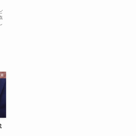
ビ
点
し
起業
成