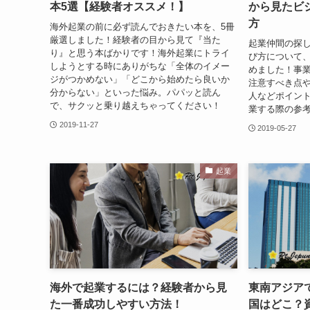
本5選【経験者オススメ！】
から見たビ
方
海外起業の前に必ず読んでおきたい本を、5冊
厳選しました！経験者の目から見て『当た
起業仲間の探
り』と思う本ばかりです！海外起業にトライ
び方について
しようとする時にありがちな「全体のイメー
めました！事
ジがつかめない」「どこから始めたら良いか
注意すべき点や
分からない」といった悩み。パパッと読ん
人などポイン
で、サクッと乗り越えちゃってください！
業する際の参
2019-11-27
2019-05-27
起業
海外で起業するには？経験者から見
東南アジア
た一番成功しやすい方法！
国はどこ？