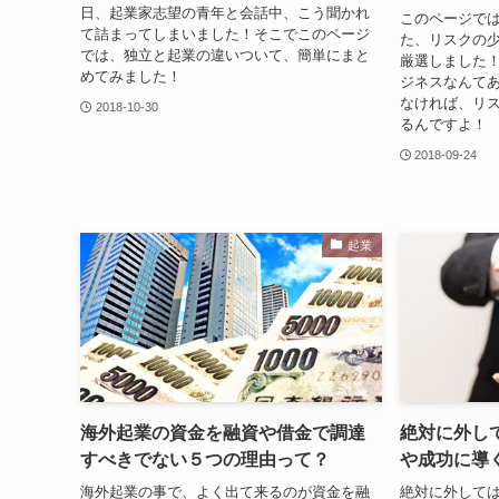
日、起業家志望の青年と会話中、こう聞かれ
このページで
て詰まってしまいました！そこでこのページ
た、リスクの少
では、独立と起業の違いついて、簡単にまと
厳選しました
めてみました！
ジネスなんて
なければ、リ
2018-10-30
るんですよ！
2018-09-24
起業
海外起業の資金を融資や借金で調達
絶対に外し
すべきでない５つの理由って？
や成功に導
海外起業の事で、よく出て来るのが資金を融
絶対に外して