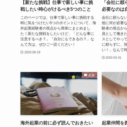
【新たな挑戦】仕事で新しい事に挑
「会社に頼
戦したい時心がけるべき5つのこと
必要なのは
このページでは、仕事で新しい事に挑戦する
会社に頼らな
時に気をつけたい5つのポイントについて、海
他に何が必要
外起業経験者の視点から簡単にまとめまし
験者の視点か
た！新たな挑戦をしたいけど、「どんな事に
員として働き
注意するべき？」「自分にもできるの？」な
スとしてやっ
んて方は、ぜひご一読ください！
に頼らずに、
い！」なんて
2020-08-18
2020-03-31
起業
海外起業の前に必ず読んでおきたい
起業仲間を