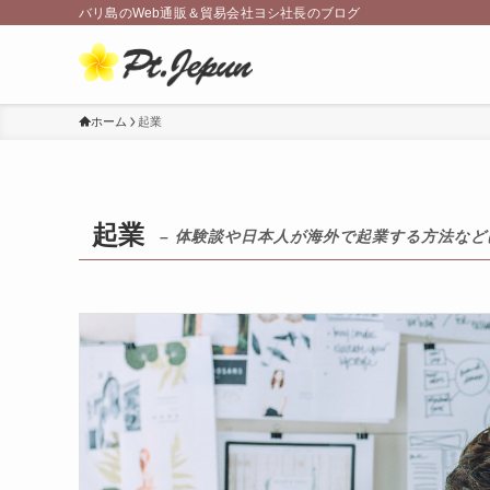
バリ島のWeb通販＆貿易会社ヨシ社長のブログ
ホーム
起業
起業
– 体験談や日本人が海外で起業する方法など