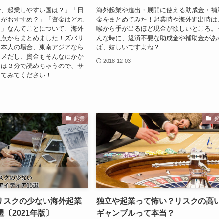
で、起業しやすい国は？」「日
海外起業や進出・展開に使える助成金・補
こがおすすめ？」「資金はどれ
金をまとめてみた！起業時や海外進出時は
？」なんてことについて、海外
喉から手が出るほど現金が欲しいところ。
視点からまとめました！ズバリ
んな時に、返済不要な助成金や補助金があ
日本人の場合、東南アジアなら
ば、嬉しいですよね？
スメだし、資金もそんなにかか
2018-12-03
細は３分で読めちゃうので、サ
してみてください！
起業
リスクの少ない海外起業
独立や起業って怖い？リスクの高
選〔2021年版〕
ギャンブルって本当？