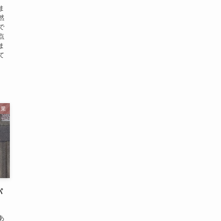
ま
然
で
点
ま
て
起業
パ
あ