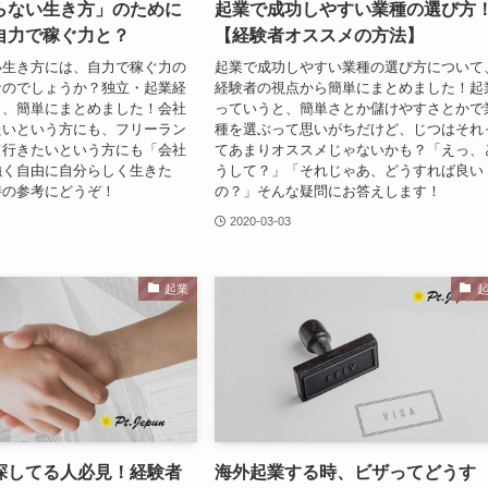
らない生き方」のために
起業で成功しやすい業種の選び方
自力で稼ぐ力と？
【経験者オススメの方法】
い生き方には、自力で稼ぐ力の
起業で成功しやすい業種の選び方について
なのでしょうか？独立・起業経
経験者の視点から簡単にまとめました！起
ら、簡単にまとめました！会社
っていうと、簡単さとか儲けやすさとかで
たいという方にも、フリーラン
種を選ぶって思いがちだけど、じつはそれ
て行きたいという方にも「会社
てあまりオススメじゃないかも？「えっ、
強く自由に自分らしく生きた
うして？」「それじゃあ、どうすれば良い
時の参考にどうぞ！
の？」そんな疑問にお答えします！
2020-03-03
起業
探してる人必見！経験者
海外起業する時、ビザってどうす