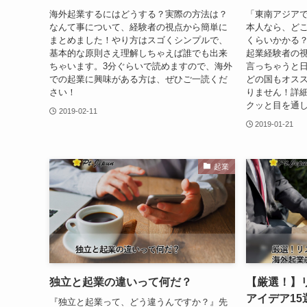
海外起業するにはどうする？実際の方法は？
「東南アジア
なんて事について、経験者の視点から簡単に
本人なら、ど
まとめました！やり方はスゴくシンプルで、
くらいかかる
基本的な原則さえ理解しちゃえば誰でも出来
起業経験者の
ちゃいます。3分ぐらいで読めますので、海外
言っちゃうと
での起業に興味がある方は、ぜひご一読くだ
どの国もオス
さい！
りません！詳
クッと目を通
2019-02-11
2019-01-21
起業
独立と起業の違いって何だ？
【厳選！】
アイデア15
『独立と起業って、どう違うんですか？』先