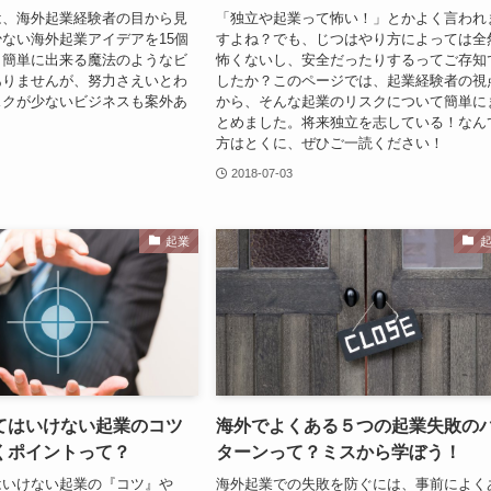
は、海外起業経験者の目から見
「独立や起業って怖い！」とかよく言われ
ない海外起業アイデアを15個
すよね？でも、じつはやり方によっては全
！簡単に出来る魔法のようなビ
怖くないし、安全だったりするってご存知
ありませんが、努力さえいとわ
したか？このページでは、起業経験者の視
スクが少ないビジネスも案外あ
から、そんな起業のリスクについて簡単に
とめました。将来独立を志している！なん
方はとくに、ぜひご一読ください！
2018-07-03
起業
てはいけない起業のコツ
海外でよくある５つの起業失敗の
くポイントって？
ターンって？ミスから学ぼう！
はいけない起業の『コツ』や
海外起業での失敗を防ぐには、事前によく