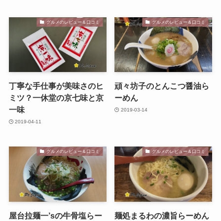
グルメのレビュー＆口コミ
グルメのレビュー＆口コミ
丁寧な手仕事が美味さのヒ
頑々坊子のとんこつ醤油ら
ミツ？一休堂の京七味と京
ーめん
一味
2019-03-14
2019-04-11
グルメのレビュー＆口コミ
グルメのレビュー＆口コミ
屋台拉麺一’sの牛骨塩らー
麺処まるわの濃旨らーめん