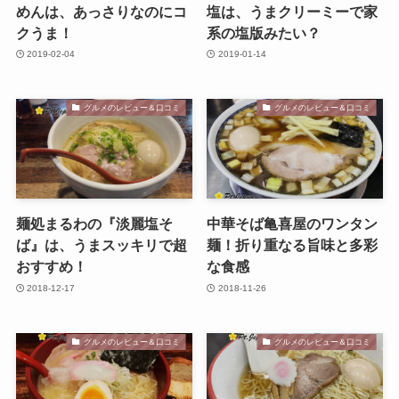
めんは、あっさりなのにコ
塩は、うまクリーミーで家
クうま！
系の塩版みたい？
2019-02-04
2019-01-14
グルメのレビュー＆口コミ
グルメのレビュー＆口コミ
麺処まるわの『淡麗塩そ
中華そば亀喜屋のワンタン
ば』は、うまスッキリで超
麺！折り重なる旨味と多彩
おすすめ！
な食感
2018-12-17
2018-11-26
グルメのレビュー＆口コミ
グルメのレビュー＆口コミ