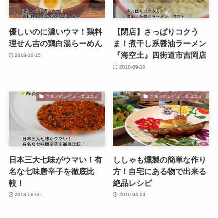
優しいのに濃いウマ！鶏料
【閉店】さっぱりコクう
理せん吉の鶏白湯らーめん
ま！煮干し系醤油ラーメン
『海空土』四街道市吉岡店
2018-10-15
2018-09-10
グルメのレビュー＆口コミ
グルメのレビュー＆口コミ
日本三大七味がウマい！有
ししゃも燻製の簡単な作り
名な七味唐辛子を徹底比
方！自宅にある物で出来る
較！
絶品レシピ
2018-08-06
2016-04-23