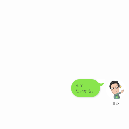
ん？
ないかも。
ヨシ