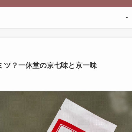
ミツ？一休堂の京七味と京一味