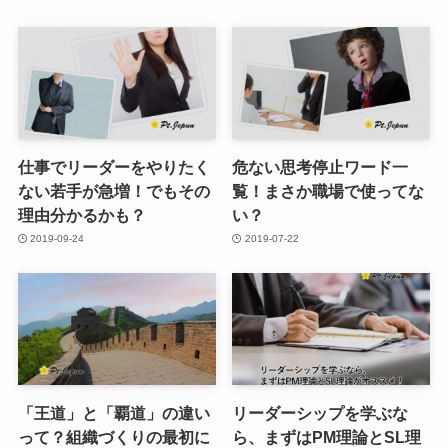
仕事でリーダーをやりたく
危ない思考停止ワード一
ない若手が急増！でもその
覧！まさか職場で使ってな
理由分かるかも？
い？
2019-09-24
2019-07-22
「王道」と「覇道」の違い
リーダーシップを学ぶな
って？組織づくりの最初に
ら、まずはPM理論とSL理