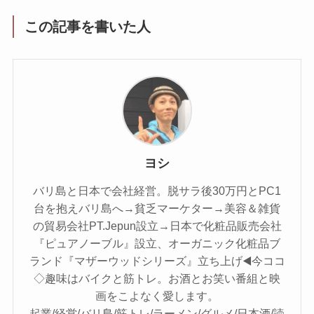
この記事を書いた人
ヨシ
バリ島と日本で会社経営。脱サラ後30万円とPC1
台を抱えバリ島へ→貧乏マーケター→美容＆雑貨
の貿易会社PT.Jepun設立→日本で化粧品販売会社
『ピュアノーブル』設立、オーガニック化粧品ブ
ランド『マザーウッドシリーズ』立ち上げ◀️今ココ
◇趣味はバイクと筋トレ。お酒とお笑い番組と映
画をこよなく愛します。
起業/経営/バリ島/筋トレ/ラーメン/グルメ/日本酒/読