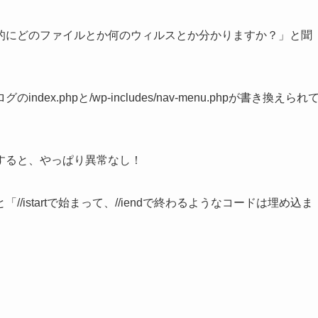
的にどのファイルとか何のウィルスとか分かりますか？」と聞
.phpと/wp-includes/nav-menu.phpが書き換えられ
すると、やっぱり異常なし！
istartで始まって、//iendで終わるようなコードは埋め込ま