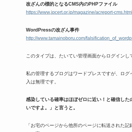
改ざんの標的となるCMS内のPHPファイル
https://www.jpcert.or.jp/magazine/acreport-cms.htm
WordPressの改ざん事件
http://www.tamainoboru.com/falsification_of_wordp
このタイプは、たいてい管理画面からログインし
私の管理するブログはワードプレスですが、ログ
入は無理です。
感染している確率はほぼゼロに近い！と確信した
いですよ。」と言うと。
「お宅のページから他所のページに転送された記