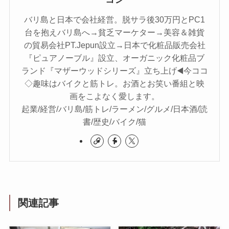
バリ島と日本で会社経営。脱サラ後30万円とPC1
台を抱えバリ島へ→貧乏マーケター→美容＆雑貨
の貿易会社PT.Jepun設立→日本で化粧品販売会社
『ピュアノーブル』設立、オーガニック化粧品ブ
ランド『マザーウッドシリーズ』立ち上げ◀️今ココ
◇趣味はバイクと筋トレ。お酒とお笑い番組と映
画をこよなく愛します。
起業/経営/バリ島/筋トレ/ラーメン/グルメ/日本酒/読
書/歴史/バイク/猫
関連記事