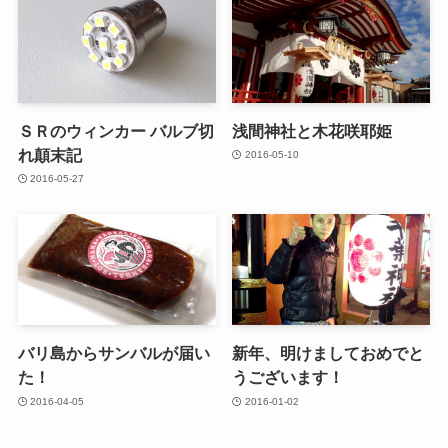
ＳＲのウィンカー バルブ切
浅間神社と木花咲耶姫
れ顛末記
2016-05-10
2016-05-27
バリ島からサンバルが届い
新年、明けましておめでと
た！
うございます！
2016-04-05
2016-01-02