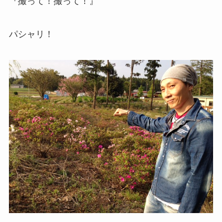
『撮って！撮って！』
パシャリ！