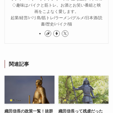
◇趣味はバイクと筋トレ。お酒とお笑い番組と映
画をこよなく愛します。
起業/経営/バリ島/筋トレ/ラーメン/グルメ/日本酒/読
書/歴史/バイク/猫
関連記事
織田信長の政策一覧！抜群
織田信長って残虐だった