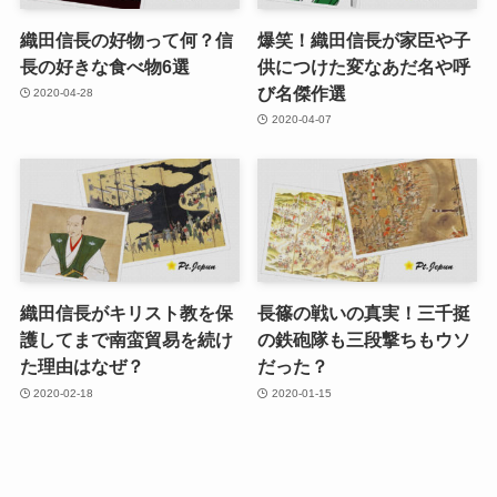
織田信長の好物って何？信
爆笑！織田信長が家臣や子
長の好きな食べ物6選
供につけた変なあだ名や呼
び名傑作選
2020-04-28
2020-04-07
織田信長がキリスト教を保
長篠の戦いの真実！三千挺
護してまで南蛮貿易を続け
の鉄砲隊も三段撃ちもウソ
た理由はなぜ？
だった？
2020-02-18
2020-01-15