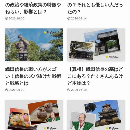
の政治や経済政策の特徴や
の？それとも優しい人だっ
ねらい、影響とは？
たの？
2020-10-06
2020-07-14
織田信長の戦い方がスゴ
【真相】織田信長の墓はど
い！信長のズバ抜けた戦術
こにある？たくさんあるけ
と戦略とは
ど本物は？
2020-06-09
2020-05-19