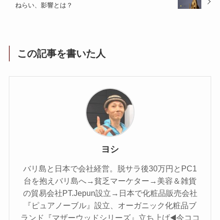
ねらい、影響とは？
この記事を書いた人
ヨシ
バリ島と日本で会社経営。脱サラ後30万円とPC1
台を抱えバリ島へ→貧乏マーケター→美容＆雑貨
の貿易会社PT.Jepun設立→日本で化粧品販売会社
『ピュアノーブル』設立、オーガニック化粧品ブ
ランド『マザーウッドシリーズ』立ち上げ◀️今ココ