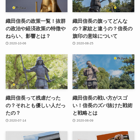
織田信長の政策一覧！抜群
織田信長の旗ってどんな
の政治や経済政策の特徴や
の？家紋と違うの？信長の
ねらい、影響とは？
旗印の意味について
2020-10-06
2020-08-25
織田信長って残虐だった
織田信長の戦い方がスゴ
の？それとも優しい人だっ
い！信長のズバ抜けた戦術
たの？
と戦略とは
2020-07-14
2020-06-09