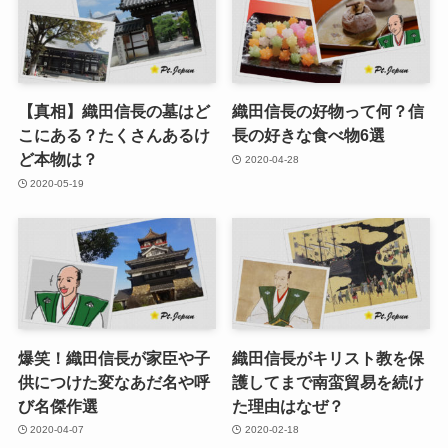
【真相】織田信長の墓はど
織田信長の好物って何？信
こにある？たくさんあるけ
長の好きな食べ物6選
ど本物は？
2020-04-28
2020-05-19
爆笑！織田信長が家臣や子
織田信長がキリスト教を保
供につけた変なあだ名や呼
護してまで南蛮貿易を続け
び名傑作選
た理由はなぜ？
2020-04-07
2020-02-18