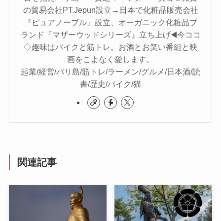
の貿易会社PT.Jepun設立→日本で化粧品販売会社
『ピュアノーブル』設立、オーガニック化粧品ブ
ランド『マザーウッドシリーズ』立ち上げ◀️今ココ
◇趣味はバイクと筋トレ。お酒とお笑い番組と映
画をこよなく愛します。
起業/経営/バリ島/筋トレ/ラーメン/グルメ/日本酒/読
書/歴史/バイク/猫
関連記事