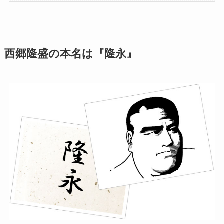
西郷隆盛の本名は『隆永』