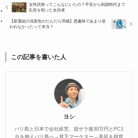
女性武将ってこんなにいたの？平安から戦国時代まで
乱世を戦った女武者
【新選組の浅葱色のだんだら羽織】悪趣味であまり使
われなかったって本当？
この記事を書いた人
ヨシ
バリ島と日本で会社経営。脱サラ後30万円とPC1
台を抱えバリ島へ→貧乏マーケター→美容＆雑貨