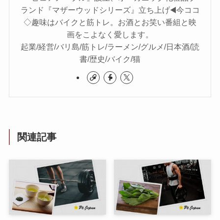
ランド『マザーウッドシリーズ』立ち上げ◀️今ココ
◇趣味はバイクと筋トレ。お酒とお笑い番組と映
画をこよなく愛します。
起業/経営/バリ島/筋トレ/ラーメン/グルメ/日本酒/読
書/歴史/バイク/猫
関連記事