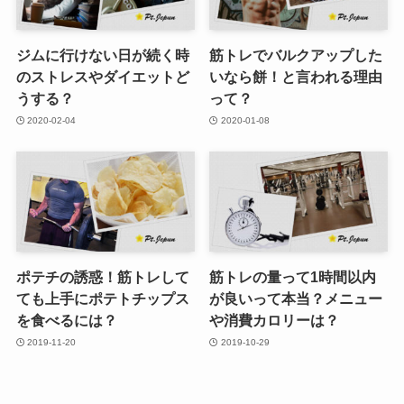
ジムに行けない日が続く時
筋トレでバルクアップした
のストレスやダイエットど
いなら餅！と言われる理由
うする？
って？
2020-02-04
2020-01-08
ポテチの誘惑！筋トレして
筋トレの量って1時間以内
ても上手にポテトチップス
が良いって本当？メニュー
を食べるには？
や消費カロリーは？
2019-11-20
2019-10-29