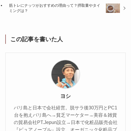
筋トレにナッツがおすすめの理由って？摂取量やタイ
ミングは？
この記事を書いた人
ヨシ
バリ島と日本で会社経営。脱サラ後30万円とPC1
台を抱えバリ島へ→貧乏マーケター→美容＆雑貨
の貿易会社PT.Jepun設立→日本で化粧品販売会社
『ピュアノーブル』設立、オーガニック化粧品ブ