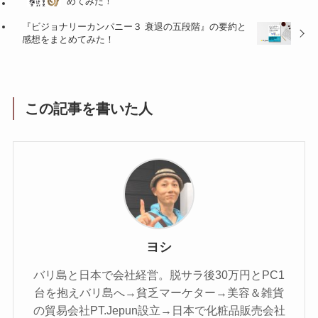
めてみた！
『ビジョナリーカンパニー３ 衰退の五段階』の要約と
感想をまとめてみた！
この記事を書いた人
ヨシ
バリ島と日本で会社経営。脱サラ後30万円とPC1
台を抱えバリ島へ→貧乏マーケター→美容＆雑貨
の貿易会社PT.Jepun設立→日本で化粧品販売会社