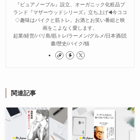
『ピュアノーブル』設立、オーガニック化粧品ブ
ランド『マザーウッドシリーズ』立ち上げ◀️今ココ
◇趣味はバイクと筋トレ。お酒とお笑い番組と映
画をこよなく愛します。
起業/経営/バリ島/筋トレ/ラーメン/グルメ/日本酒/読
書/歴史/バイク/猫
関連記事